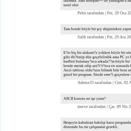
lazımda..Yani notepad++ ile yazdığım ü h
nasıl olur
Pelin tarafından | Per, 29 Oca 2
Tam bende böyle bir şey düşünürken yapmış
Salih tarafından | Pzt, 29 Ara 2
E?er hiç bir alakam?z yokken böyle bir sit
gibi dü?ünüp düz geçebilirdik ama PC ye 
harfleri bulamay?nca arkada??m böyle bir
bende merak edip ara?t?r?nca en sonunda 
Ascii tablosu oldu?unu bilmek bile beni m
güzel bir program. Sitede eme?i geçenlere 
Ademx33 tarafından | Cmt, 02 A
ASCII konutu ne işe yarar?
merve tarafından | Çar, 09 Nis 2
Herşeyin kabuktan bakılıp hazır programlar
dönemde bu tür çalışmalar gerekli..