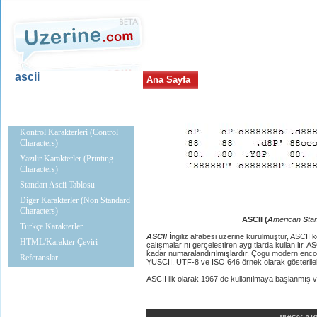
ascii
Ana Sayfa
Blog
ascii.uzerine.com
Kontrol Karakterleri (Control
Characters)
Yazılır Karakterler (Printing
Characters)
Standart Ascii Tablosu
Diger Karakterler (Non Standard
Characters)
ASCII (
A
merican
S
ta
Türkçe Karakterler
ASCII
İngiliz alfabesi üzerine kurulmuştur, ASCII kod
HTML/Karakter Çeviri
çalışmalarını gerçelestiren aygıtlarda kullanılır. 
kadar numaralandırılmışlardır. Çogu modern encodi
Referanslar
YUSCII, UTF-8 ve ISO 646 örnek olarak gösterileb
ASCII ilk olarak 1967 de kullanılmaya başlanmış v