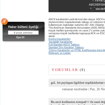
Yeni Üyelik
!"#$%&'(
ABCDEFGH
uzerine.com a üye olmak için tıklayın
^_ ` abcde
ASCII karakterleri yedi bit-kod dan oluşur. ASCII 
(bytes/octets) kapasitesinde oldugu ve sekizinci bit 
kullanmıyan makinalar sekizinci bit`i Sıfır (0)larlar.
Haber bülteni üyeliği
The American Standards Association (ASA, ANSI) i
küçük harfleri içermiyordu ve caret (^) yerine yukar
versiyonu küçük harfleride kapsayıp ACK ve ESC ya
alındı.
Üye Ol
Kontrol Karakterleri
Yazılabilir Karakterler
Full Standart ASCII Tablosu
Standart Dışı Karakter Tablosu
Türkçe Karakterler ve HTML Kod/Numara Karşılık
Referans ve Linkler
YORUMLAR
(9)
gzL. bir paylaşım ilgililere teşekkürlerimi
ramazan tarafından | Paz, 26 Nis
Bu ascii kodlarının notepad++ ile nasıl de